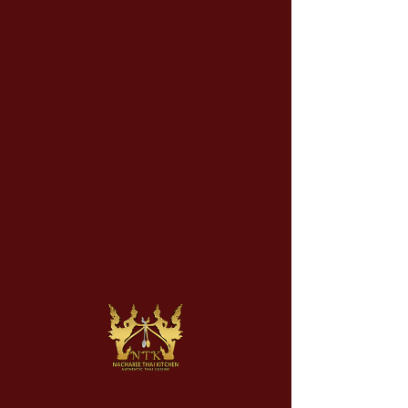
Nous contacter
nachareethaikitchen@gmail.com
07494672257
Nom