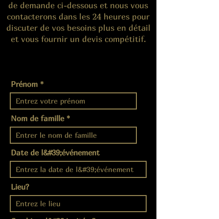
de demande ci-dessous et nous vous
contacterons dans les 24 heures pour
discuter de vos besoins plus en détail
et vous fournir un devis compétitif.
Prénom
Nom de famille
Date de l&#39;événement
Lieu?