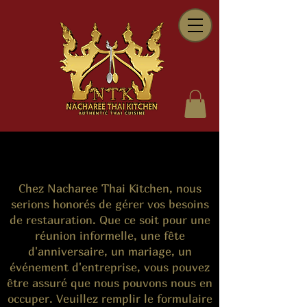
Chez Nacharee Thai Kitchen, nous
serions honorés de gérer vos besoins
de restauration. Que ce soit pour une
réunion informelle, une fête
d'anniversaire, un mariage, un
événement d'entreprise, vous pouvez
être assuré que nous pouvons nous en
occuper. Veuillez remplir le formulaire